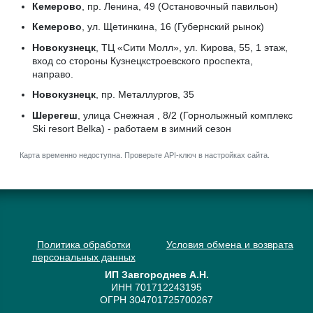
Кемерово
, пр. Ленина, 49 (Остановочный павильон)
Кемерово
, ул. Щетинкина, 16 (Губернский рынок)
Новокузнецк
, ТЦ «Сити Молл», ул. Кирова, 55, 1 этаж,
вход со стороны Кузнецкстроевского проспекта,
направо.
Новокузнецк
, пр. Металлургов, 35
Шерегеш
, улица Снежная , 8/2 (Горнолыжный комплекс
Ski resort Belka) - работаем в зимний сезон
Карта временно недоступна. Проверьте API-ключ в настройках сайта.
Политика обработки
Условия обмена и возврата
персональных данных
ИП Завгороднев А.Н.
ИНН 701712243195
ОГРН 304701725700267