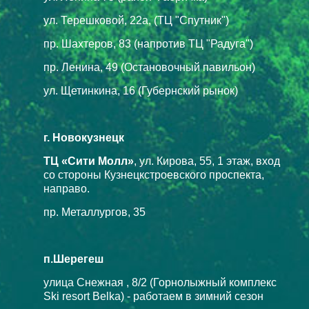
ул. Терешковой, 22а, (ТЦ "Спутник")
пр. Шахтеров, 83 (напротив ТЦ "Радуга")
пр. Ленина, 49 (Остановочный павильон)
ул. Щетинкина, 16 (Губернский рынок)
г. Новокузнецк
ТЦ «Сити Молл»
, ул. Кирова, 55, 1 этаж, вход
со стороны Кузнецкстроевского проспекта,
направо.
пр. Металлургов, 35
п.Шерегеш
улица Снежная , 8/2 (Горнолыжный комплекс
Ski resort Belka) - работаем в зимний сезон