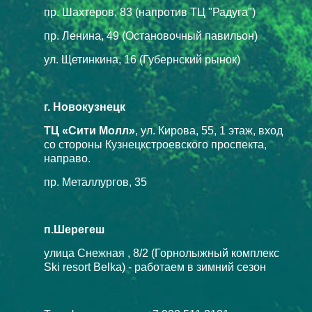
пр. Шахтеров, 83 (напротив ТЦ "Радуга")
пр. Ленина, 49 (Остановочный павильон)
ул. Щетинкина, 16 (Губернский рынок)
г. Новокузнецк
ТЦ «Сити Молл»
, ул. Кирова, 55, 1 этаж, вход
со стороны Кузнецкстроевского проспекта,
направо.
пр. Металлургов, 35
п.Шерегеш
улица Снежная , 8/2 (Горнолыжный комплекс
Ski resort Belka) - работаем в зимний сезон