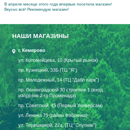
В апреле месяце этого года впервые посетила магазин!
Вкусно всё! Рекомендую магазин!
НАШИ МАГАЗИНЫ
г. Кемерово
ул. Коломейцева, 10 (Крытый рынок)
пр. Кузнецкий, 33Б (ТЦ "Я")
пр. Молодежный, 14 (ТЦ "Дабл парк")
пр. Ленинградский 30 строение 1 (вход
напротив 2-го Променада)
пр. Советский, 45 (Первый Универсам)
ул. Ленина 75 (район Фабричка)
ул. Терешковой, 22а, (ТЦ "Спутник")