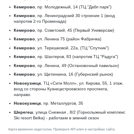
Кемерово
, пр. Молодежный, 14 (ТЦ "Дабл парк")
Кемерово
, пр. Ленинградский 30 строение 1 (вход
напротив 2-го Променада)
Кемерово
, пр. Советский, 45 (Первый Универсам)
Кемерово
, ул. Ленина 75 (район Фабричка)
Кемерово
, ул. Терешковой, 22а, (ТЦ "Спутник")
Кемерово
, пр. Шахтеров, 83 (напротив ТЦ "Радуга")
Кемерово
, пр. Ленина, 49 (Остановочный павильон)
Кемерово
, ул. Щетинкина, 16 (Губернский рынок)
Новокузнецк
, ТЦ «Сити Молл», ул. Кирова, 55, 1 этаж,
вход со стороны Кузнецкстроевского проспекта,
направо.
Новокузнецк
, пр. Металлургов, 35
Шерегеш
, улица Снежная , 8/2 (Горнолыжный комплекс
Ski resort Belka) - работаем в зимний сезон
Карта временно недоступна. Проверьте API-ключ в настройках сайта.