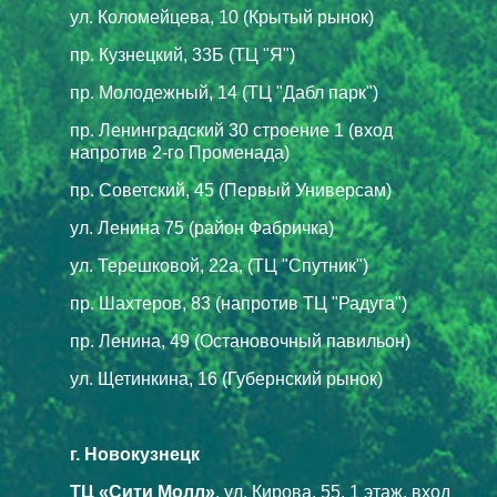
ул. Коломейцева, 10 (Крытый рынок)
пр. Кузнецкий, 33Б (ТЦ "Я")
пр. Молодежный, 14 (ТЦ "Дабл парк")
пр. Ленинградский 30 строение 1 (вход
напротив 2-го Променада)
пр. Советский, 45 (Первый Универсам)
ул. Ленина 75 (район Фабричка)
ул. Терешковой, 22а, (ТЦ "Спутник")
пр. Шахтеров, 83 (напротив ТЦ "Радуга")
пр. Ленина, 49 (Остановочный павильон)
ул. Щетинкина, 16 (Губернский рынок)
г. Новокузнецк
ТЦ «Сити Молл»
, ул. Кирова, 55, 1 этаж, вход