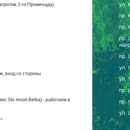
ул. 
напротив 2-го Променада)
пр. 
пр. 
пр. 
нап
пр. 
ул. 
аж, вход со стороны
ул. 
пр. 
с Ski resort Belka) - работаем в
пр. 
ул. 
а.