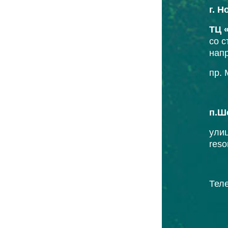
г. 
ТЦ 
со с
нап
пр. 
п.Ш
улиц
reso
Теле