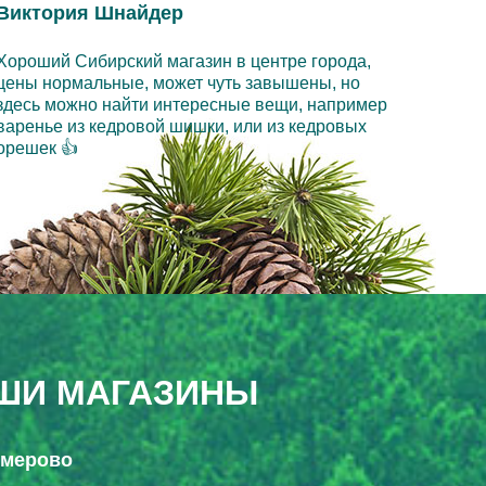
Виктория Шнайдер
Хороший Сибирский магазин в центре города,
цены нормальные, может чуть завышены, но
здесь можно найти интересные вещи, например
варенье из кедровой шишки, или из кедровых
орешек 👍
ШИ МАГАЗИНЫ
Кемерово