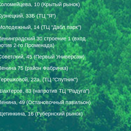
Коломейцева, 10 (Крытый рынок)
Кузнецкий, 33Б (ТЦ "Я")
Молодежный, 14 (ТЦ "Дабл парк")
Ленинградский 30 строение 1 (вход
ротив 2-го Променада)
Советский, 45 (Первый Универсам)
Ленина 75 (район Фабричка)
Терешковой, 22а, (ТЦ "Спутник")
Шахтеров, 83 (напротив ТЦ "Радуга")
Ленина, 49 (Остановочный павильон)
Щетинкина, 16 (Губернский рынок)