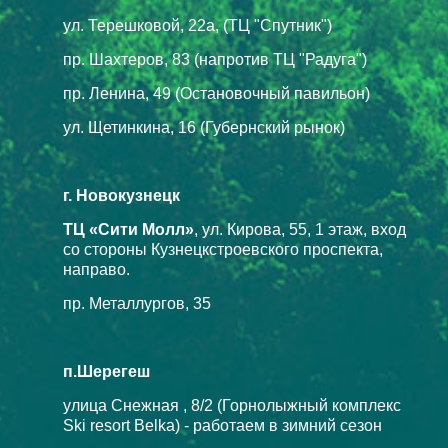
ул. Терешковой, 22а, (ТЦ "Спутник")
пр. Шахтеров, 83 (напротив ТЦ "Радуга")
пр. Ленина, 49 (Остановочный павильон)
ул. Щетинкина, 16 (Губернский рынок)
г. Новокузнецк
ТЦ «Сити Молл»
, ул. Кирова, 55, 1 этаж, вход
со стороны Кузнецкстроевского проспекта,
направо.
пр. Металлургов, 35
п.Шерегеш
улица Снежная , 8/2 (Горнолыжный комплекс
Ski resort Belka) - работаем в зимний сезон