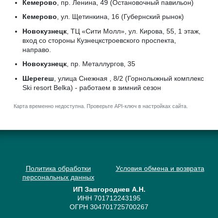
Кемерово
, пр. Ленина, 49 (Остановочный павильон)
Кемерово
, ул. Щетинкина, 16 (Губернский рынок)
Новокузнецк
, ТЦ «Сити Молл», ул. Кирова, 55, 1 этаж,
вход со стороны Кузнецкстроевского проспекта,
направо.
Новокузнецк
, пр. Металлургов, 35
Шерегеш
, улица Снежная , 8/2 (Горнолыжный комплекс
Ski resort Belka) - работаем в зимний сезон
Карта временно недоступна. Проверьте API-ключ в настройках сайта.
Политика обработки
Условия обмена и возврата
персональных данных
ИП Завгороднев А.Н.
ИНН 701712243195
ОГРН 304701725700267