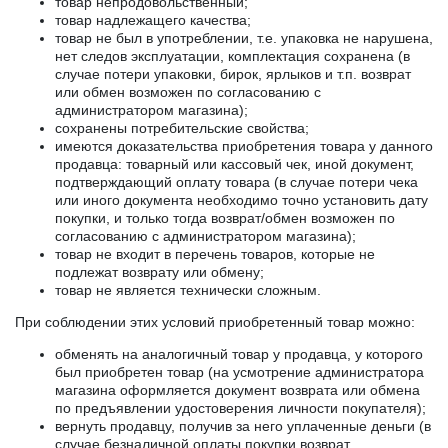
товар непродовольственный;
товар надлежащего качества;
товар не был в употреблении, т.е. упаковка не нарушена,
нет следов эксплуатации, комплектация сохранена (в
случае потери упаковки, бирок, ярлыков и т.п. возврат
или обмен возможен по согласованию с
администратором магазина);
сохранены потребительские свойства;
имеются доказательства приобретения товара у данного
продавца: товарный или кассовый чек, иной документ,
подтверждающий оплату товара (в случае потери чека
или иного документа необходимо точно установить дату
покупки, и только тогда возврат/обмен возможен по
согласованию с администратором магазина);
товар не входит в перечень товаров, которые не
подлежат возврату или обмену;
товар не является технически сложным.
При соблюдении этих условий приобретенный товар можно:
обменять на аналогичный товар у продавца, у которого
был приобретен товар (на усмотрение администратора
магазина оформляется документ возврата или обмена
по предъявлении удостоверения личности покупателя);
вернуть продавцу, получив за него уплаченные деньги (в
случае безналичной оплаты покупки возврат