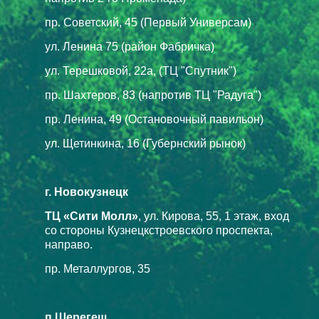
пр. Советский, 45 (Первый Универсам)
ул. Ленина 75 (район Фабричка)
ул. Терешковой, 22а, (ТЦ "Спутник")
пр. Шахтеров, 83 (напротив ТЦ "Радуга")
пр. Ленина, 49 (Остановочный павильон)
ул. Щетинкина, 16 (Губернский рынок)
г. Новокузнецк
ТЦ «Сити Молл»
, ул. Кирова, 55, 1 этаж, вход
со стороны Кузнецкстроевского проспекта,
направо.
пр. Металлургов, 35
п.Шерегеш