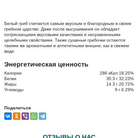
Белый гриб считается самым вкусным и благородным в своем
грибном царстве. Даже после высушивания он обладает
потрясающими вкусовыми качествами и несравненными
целебными свойствами. Также сушеные грибочки остаются
такими же ароматными и аппетитными внешне, как в свежем
виде.
Энергетическая ценность
Калории
286 кКал 18.25%
Белки
30.3 г 32.23%
Жиры
14.3 г 20.72%
Углеводы
9 г 6.29%
Поделиться
ОТЗЫВЫ О НАС