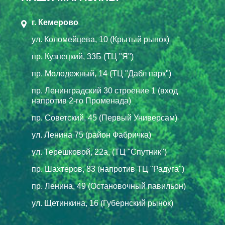
г. Кемерово
ул. Коломейцева, 10 (Крытый рынок)
пр. Кузнецкий, 33Б (ТЦ "Я")
пр. Молодежный, 14 (ТЦ "Дабл парк")
пр. Ленинградский 30 строение 1 (вход
напротив 2-го Променада)
пр. Советский, 45 (Первый Универсам)
ул. Ленина 75 (район Фабричка)
ул. Терешковой, 22а, (ТЦ "Спутник")
пр. Шахтеров, 83 (напротив ТЦ "Радуга")
пр. Ленина, 49 (Остановочный павильон)
ул. Щетинкина, 16 (Губернский рынок)