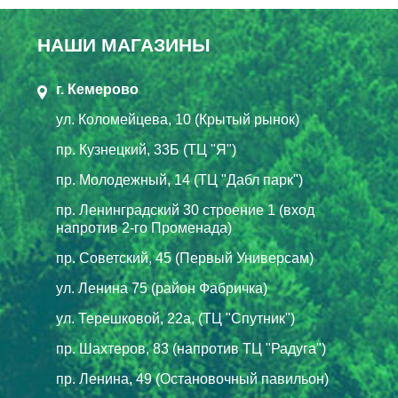
НАШИ МАГАЗИНЫ
г. Кемерово
ул. Коломейцева, 10 (Крытый рынок)
пр. Кузнецкий, 33Б (ТЦ "Я")
пр. Молодежный, 14 (ТЦ "Дабл парк")
пр. Ленинградский 30 строение 1 (вход
напротив 2-го Променада)
пр. Советский, 45 (Первый Универсам)
ул. Ленина 75 (район Фабричка)
ул. Терешковой, 22а, (ТЦ "Спутник")
пр. Шахтеров, 83 (напротив ТЦ "Радуга")
пр. Ленина, 49 (Остановочный павильон)