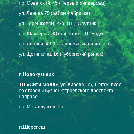
пр. Советский, 45 (Первый Универсам)
ул. Ленина 75 (район Фабричка)
ул. Терешковой, 22а, (ТЦ "Спутник")
пр. Шахтеров, 83 (напротив ТЦ "Радуга")
пр. Ленина, 49 (Остановочный павильон)
ул. Щетинкина, 16 (Губернский рынок)
г. Новокузнецк
ТЦ «Сити Молл»
, ул. Кирова, 55, 1 этаж, вход
со стороны Кузнецкстроевского проспекта,
направо.
пр. Металлургов, 35
п.Шерегеш