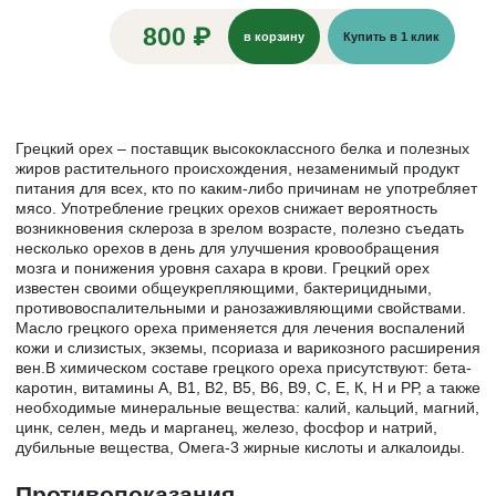
800 ₽
в корзину
Купить в 1 клик
Грецкий орех – поставщик высококлассного белка и полезных
жиров растительного происхождения, незаменимый продукт
питания для всех, кто по каким-либо причинам не употребляет
мясо. Употребление грецких орехов снижает вероятность
возникновения склероза в зрелом возрасте, полезно съедать
несколько орехов в день для улучшения кровообращения
мозга и понижения уровня сахара в крови. Грецкий орех
известен своими общеукрепляющими, бактерицидными,
противовоспалительными и ранозаживляющими свойствами.
Масло грецкого ореха применяется для лечения воспалений
кожи и слизистых, экземы, псориаза и варикозного расширения
вен.В химическом составе грецкого ореха присутствуют: бета-
каротин, витамины А, В1, В2, В5, В6, В9, С, Е, К, Н и РР, а также
необходимые минеральные вещества: калий, кальций, магний,
цинк, селен, медь и марганец, железо, фосфор и натрий,
дубильные вещества, Омега-3 жирные кислоты и алкалоиды.
Противопоказания