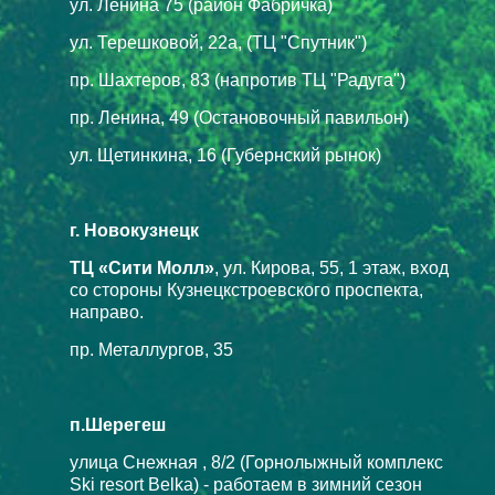
ул. Ленина 75 (район Фабричка)
ул. Терешковой, 22а, (ТЦ "Спутник")
пр. Шахтеров, 83 (напротив ТЦ "Радуга")
пр. Ленина, 49 (Остановочный павильон)
ул. Щетинкина, 16 (Губернский рынок)
г. Новокузнецк
ТЦ «Сити Молл»
, ул. Кирова, 55, 1 этаж, вход
со стороны Кузнецкстроевского проспекта,
направо.
пр. Металлургов, 35
п.Шерегеш
улица Снежная , 8/2 (Горнолыжный комплекс
Ski resort Belka) - работаем в зимний сезон