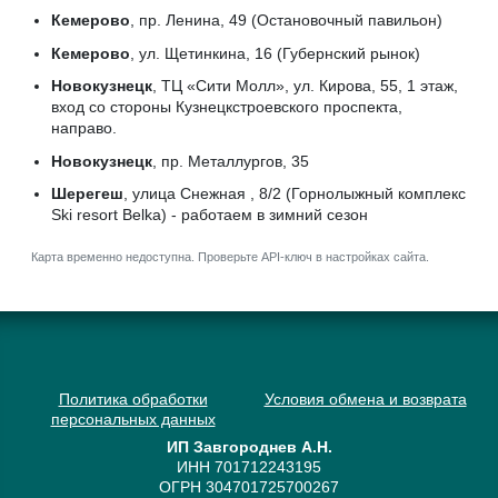
Кемерово
, пр. Ленина, 49 (Остановочный павильон)
Кемерово
, ул. Щетинкина, 16 (Губернский рынок)
Новокузнецк
, ТЦ «Сити Молл», ул. Кирова, 55, 1 этаж,
вход со стороны Кузнецкстроевского проспекта,
направо.
Новокузнецк
, пр. Металлургов, 35
Шерегеш
, улица Снежная , 8/2 (Горнолыжный комплекс
Ski resort Belka) - работаем в зимний сезон
Карта временно недоступна. Проверьте API-ключ в настройках сайта.
Политика обработки
Условия обмена и возврата
персональных данных
ИП Завгороднев А.Н.
ИНН 701712243195
ОГРН 304701725700267