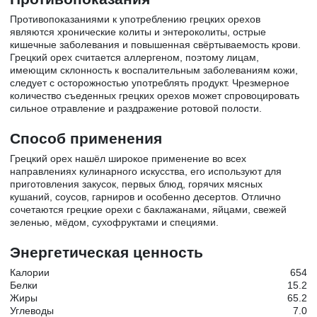
Противопоказаниями к употреблению грецких орехов
являются хронические колиты и энтероколиты, острые
кишечные заболевания и повышенная свёртываемость крови.
Грецкий орех считается аллергеном, поэтому лицам,
имеющим склонность к воспалительным заболеваниям кожи,
следует с осторожностью употреблять продукт. Чрезмерное
количество съеденных грецких орехов может спровоцировать
сильное отравление и раздражение ротовой полости.
Способ применения
Грецкий орех нашёл широкое применение во всех
направлениях кулинарного искусства, его используют для
приготовления закусок, первых блюд, горячих мясных
кушаний, соусов, гарниров и особенно десертов. Отлично
сочетаются грецкие орехи с баклажанами, яйцами, свежей
зеленью, мёдом, сухофруктами и специями.
Энергетическая ценность
Калории
654
Белки
15.2
Жиры
65.2
Углеводы
7.0