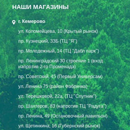
НАШИ МАГАЗИНЫ
г. Кемерово
ул. Коломейцева, 10 (Крытый рынок)
пр. Кузнецкий, 33Б (ТЦ "Я")
пр. Молодежный, 14 (ТЦ "Дабл парк")
пр. Ленинградский 30 строение 1 (вход
напротив 2-го Променада)
пр. Советский, 45 (Первый Универсам)
ул. Ленина 75 (район Фабричка)
ул. Терешковой, 22а, (ТЦ "Спутник")
пр. Шахтеров, 83 (напротив ТЦ "Радуга")
пр. Ленина, 49 (Остановочный павильон)
ул. Щетинкина, 16 (Губернский рынок)