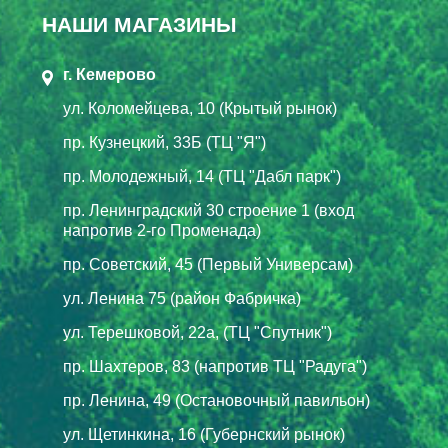
НАШИ МАГАЗИНЫ
г. Кемерово
ул. Коломейцева, 10 (Крытый рынок)
пр. Кузнецкий, 33Б (ТЦ "Я")
пр. Молодежный, 14 (ТЦ "Дабл парк")
пр. Ленинградский 30 строение 1 (вход
напротив 2-го Променада)
пр. Советский, 45 (Первый Универсам)
ул. Ленина 75 (район Фабричка)
ул. Терешковой, 22а, (ТЦ "Спутник")
пр. Шахтеров, 83 (напротив ТЦ "Радуга")
пр. Ленина, 49 (Остановочный павильон)
ул. Щетинкина, 16 (Губернский рынок)