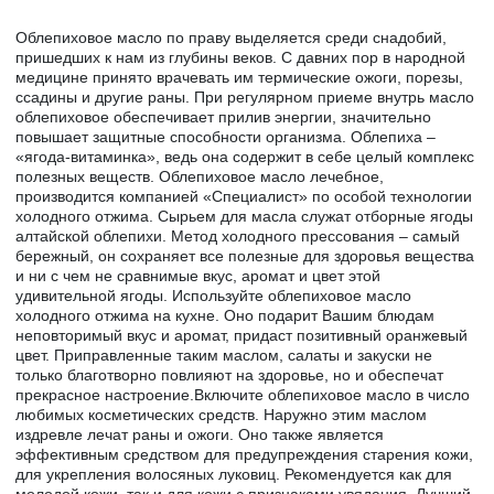
Облепиховое масло по праву выделяется среди снадобий,
пришедших к нам из глубины веков. С давних пор в народной
медицине принято врачевать им термические ожоги, порезы,
ссадины и другие раны. При регулярном приеме внутрь масло
облепиховое обеспечивает прилив энергии, значительно
повышает защитные способности организма. Облепиха –
«ягода-витаминка», ведь она содержит в себе целый комплекс
полезных веществ. Облепиховое масло лечебное,
производится компанией «Специалист» по особой технологии
холодного отжима. Сырьем для масла служат отборные ягоды
алтайской облепихи. Метод холодного прессования – самый
бережный, он сохраняет все полезные для здоровья вещества
и ни с чем не сравнимые вкус, аромат и цвет этой
удивительной ягоды. Используйте облепиховое масло
холодного отжима на кухне. Оно подарит Вашим блюдам
неповторимый вкус и аромат, придаст позитивный оранжевый
цвет. Приправленные таким маслом, салаты и закуски не
только благотворно повлияют на здоровье, но и обеспечат
прекрасное настроение.Включите облепиховое масло в число
любимых косметических средств. Наружно этим маслом
издревле лечат раны и ожоги. Оно также является
эффективным средством для предупреждения старения кожи,
для укрепления волосяных луковиц. Рекомендуется как для