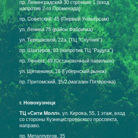
пр. Ленинградский 30 строение 1 (вход
напротив 2-го Променада)
пр. Советский, 45 (Первый Универсам)
ул. Ленина 75 (район Фабричка)
ул. Терешковой, 22а, (ТЦ "Спутник")
пр. Шахтеров, 83 (напротив ТЦ "Радуга")
пр. Ленина, 49 (Остановочный павильон)
ул. Щетинкина, 16 (Губернский рынок)
пр. Притомский, 35/2 (магазин Пятёрочка)
г. Новокузнецк
ТЦ «Сити Молл»
, ул. Кирова, 55, 1 этаж, вход
со стороны Кузнецкстроевского проспекта,
направо.
пр. Металлургов, 35