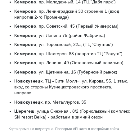
Кемерово
, пр. Молодежный, 14 (ТЦ "Дабл парк")
Кемерово
, пр. Ленинградский 30 строение 1 (вход
напротив 2-го Променада)
Кемерово
, пр. Советский, 45 (Первый Универсам)
Кемерово
, ул. Ленина 75 (район Фабричка)
Кемерово
, ул. Терешковой, 22а, (ТЦ "Спутник")
Кемерово
, пр. Шахтеров, 83 (напротив ТЦ "Радуга")
Кемерово
, пр. Ленина, 49 (Остановочный павильон)
Кемерово
, ул. Щетинкина, 16 (Губернский рынок)
Новокузнецк
, ТЦ «Сити Молл», ул. Кирова, 55, 1 этаж,
вход со стороны Кузнецкстроевского проспекта,
направо.
Новокузнецк
, пр. Металлургов, 35
Шерегеш
, улица Снежная , 8/2 (Горнолыжный комплекс
Ski resort Belka) - работаем в зимний сезон
Карта временно недоступна. Проверьте API-ключ в настройках сайта.