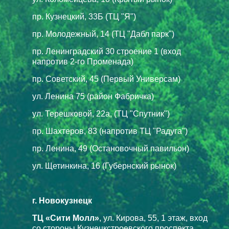
пр. Кузнецкий, 33Б (ТЦ "Я")
пр. Молодежный, 14 (ТЦ "Дабл парк")
пр. Ленинградский 30 строение 1 (вход
напротив 2-го Променада)
пр. Советский, 45 (Первый Универсам)
ул. Ленина 75 (район Фабричка)
ул. Терешковой, 22а, (ТЦ "Спутник")
пр. Шахтеров, 83 (напротив ТЦ "Радуга")
пр. Ленина, 49 (Остановочный павильон)
ул. Щетинкина, 16 (Губернский рынок)
г. Новокузнецк
ТЦ «Сити Молл»
, ул. Кирова, 55, 1 этаж, вход
со стороны Кузнецкстроевского проспекта,