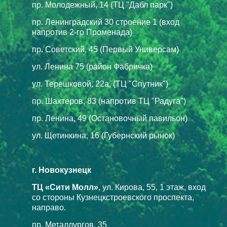
пр. Молодежный, 14 (ТЦ "Дабл парк")
пр. Ленинградский 30 строение 1 (вход
напротив 2-го Променада)
пр. Советский, 45 (Первый Универсам)
ул. Ленина 75 (район Фабричка)
ул. Терешковой, 22а, (ТЦ "Спутник")
пр. Шахтеров, 83 (напротив ТЦ "Радуга")
пр. Ленина, 49 (Остановочный павильон)
ул. Щетинкина, 16 (Губернский рынок)
г. Новокузнецк
ТЦ «Сити Молл»
, ул. Кирова, 55, 1 этаж, вход
со стороны Кузнецкстроевского проспекта,
направо.
пр. Металлургов, 35