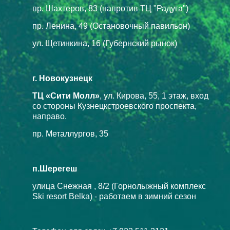
пр. Шахтеров, 83 (напротив ТЦ "Радуга")
пр. Ленина, 49 (Остановочный павильон)
ул. Щетинкина, 16 (Губернский рынок)
г. Новокузнецк
ТЦ «Сити Молл»
, ул. Кирова, 55, 1 этаж, вход
со стороны Кузнецкстроевского проспекта,
направо.
пр. Металлургов, 35
п.Шерегеш
улица Снежная , 8/2 (Горнолыжный комплекс
Ski resort Belka) - работаем в зимний сезон