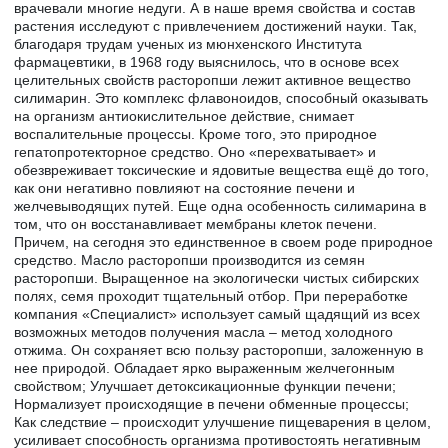
врачевали многие недуги. А в наше время свойства и состав
растения исследуют с привлечением достижений науки. Так,
благодаря трудам ученых из мюнхенского Института
фармацевтики, в 1968 году выяснилось, что в основе всех
целительных свойств расторопши лежит активное вещество
силимарин. Это комплекс флавоноидов, способный оказывать
на организм антиокислительное действие, снимает
воспалительные процессы. Кроме того, это природное
гепатопротекторное средство. Оно «перехватывает» и
обезвреживает токсические и ядовитые вещества ещё до того,
как они негативно повлияют на состояние печени и
желчевыводящих путей. Еще одна особенность силимарина в
том, что он восстанавливает мембраны клеток печени.
Причем, на сегодня это единственное в своем роде природное
средство. Масло расторопши производится из семян
расторопши. Выращенное на экологически чистых сибирских
полях, семя проходит тщательный отбор. При переработке
компания «Специалист» использует самый щадящий из всех
возможных методов получения масла – метод холодного
отжима. Он сохраняет всю пользу расторопши, заложенную в
нее природой. Обладает ярко выраженным желчегонным
свойством; Улучшает детоксикационные функции печени;
Нормализует происходящие в печени обменные процессы;
Как следствие – происходит улучшение пищеварения в целом,
усиливает способность организма противостоять негативным