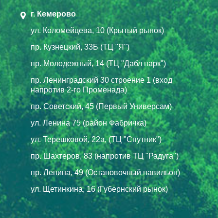
г. Кемерово
ул. Коломейцева, 10 (Крытый рынок)
пр. Кузнецкий, 33Б (ТЦ "Я")
пр. Молодежный, 14 (ТЦ "Дабл парк")
пр. Ленинградский 30 строение 1 (вход
напротив 2-го Променада)
пр. Советский, 45 (Первый Универсам)
ул. Ленина 75 (район Фабричка)
ул. Терешковой, 22а, (ТЦ "Спутник")
пр. Шахтеров, 83 (напротив ТЦ "Радуга")
пр. Ленина, 49 (Остановочный павильон)
ул. Щетинкина, 16 (Губернский рынок)