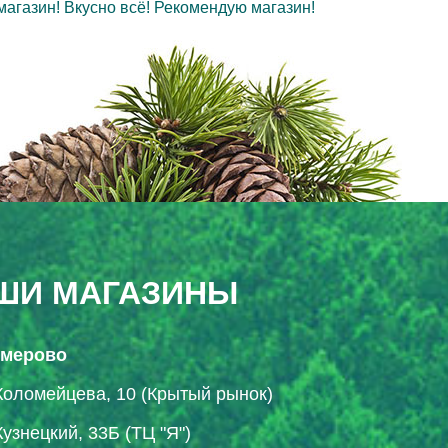
магазин! Вкусно всё! Рекомендую магазин!
ШИ МАГАЗИНЫ
Кемерово
Коломейцева, 10 (Крытый рынок)
Кузнецкий, 33Б (ТЦ "Я")