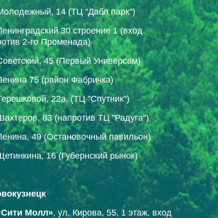
Молодежный, 14 (ТЦ "Дабл парк")
Ленинградский 30 строение 1 (вход
ротив 2-го Променада)
Советский, 45 (Первый Универсам)
Ленина 75 (район Фабричка)
Терешковой, 22а, (ТЦ "Спутник")
Шахтеров, 83 (напротив ТЦ "Радуга")
Ленина, 49 (Остановочный павильон)
Щетинкина, 16 (Губернский рынок)
Новокузнецк
«Сити Молл»
, ул. Кирова, 55, 1 этаж, вход