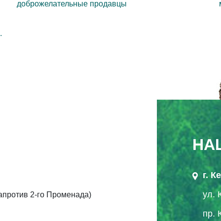
доброжелательные продавцы
.
НА
г. 
ул. 
напротив 2-го Променада)
пр. 