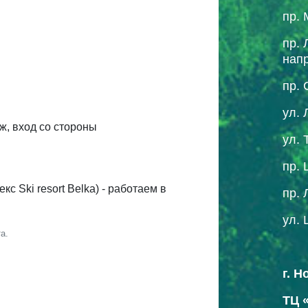
пр. 
пр. 
нап
пр. 
ул. 
аж, вход со стороны
ул. 
пр. 
с Ski resort Belka) - работаем в
пр. 
ул. 
а.
г. 
ТЦ 