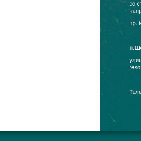
со с
нап
пр. 
п.Ш
улиц
reso
Теле