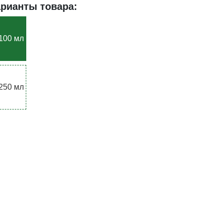
арианты товара:
100 мл
250 мл