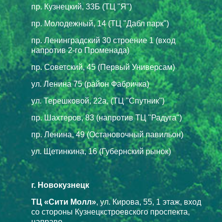
пр. Кузнецкий, 33Б (ТЦ "Я")
пр. Молодежный, 14 (ТЦ "Дабл парк")
пр. Ленинградский 30 строение 1 (вход
напротив 2-го Променада)
пр. Советский, 45 (Первый Универсам)
ул. Ленина 75 (район Фабричка)
ул. Терешковой, 22а, (ТЦ "Спутник")
пр. Шахтеров, 83 (напротив ТЦ "Радуга")
пр. Ленина, 49 (Остановочный павильон)
ул. Щетинкина, 16 (Губернский рынок)
г. Новокузнецк
ТЦ «Сити Молл»
, ул. Кирова, 55, 1 этаж, вход
со стороны Кузнецкстроевского проспекта,
направо.