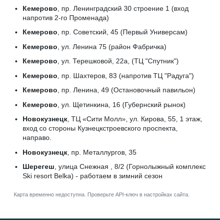
Кемерово
, пр. Ленинградский 30 строение 1 (вход
напротив 2-го Променада)
Кемерово
, пр. Советский, 45 (Первый Универсам)
Кемерово
, ул. Ленина 75 (район Фабричка)
Кемерово
, ул. Терешковой, 22а, (ТЦ "Спутник")
Кемерово
, пр. Шахтеров, 83 (напротив ТЦ "Радуга")
Кемерово
, пр. Ленина, 49 (Остановочный павильон)
Кемерово
, ул. Щетинкина, 16 (Губернский рынок)
Новокузнецк
, ТЦ «Сити Молл», ул. Кирова, 55, 1 этаж,
вход со стороны Кузнецкстроевского проспекта,
направо.
Новокузнецк
, пр. Металлургов, 35
Шерегеш
, улица Снежная , 8/2 (Горнолыжный комплекс
Ski resort Belka) - работаем в зимний сезон
Карта временно недоступна. Проверьте API-ключ в настройках сайта.