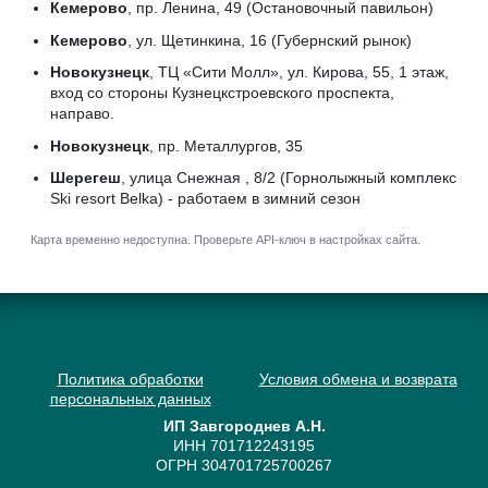
Кемерово
, пр. Ленина, 49 (Остановочный павильон)
Кемерово
, ул. Щетинкина, 16 (Губернский рынок)
Новокузнецк
, ТЦ «Сити Молл», ул. Кирова, 55, 1 этаж,
вход со стороны Кузнецкстроевского проспекта,
направо.
Новокузнецк
, пр. Металлургов, 35
Шерегеш
, улица Снежная , 8/2 (Горнолыжный комплекс
Ski resort Belka) - работаем в зимний сезон
Карта временно недоступна. Проверьте API-ключ в настройках сайта.
Политика обработки
Условия обмена и возврата
персональных данных
ИП Завгороднев А.Н.
ИНН 701712243195
ОГРН 304701725700267