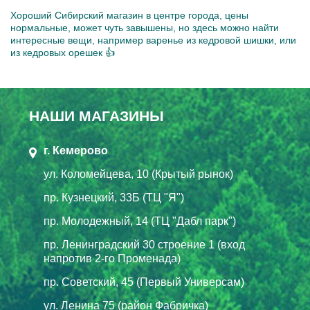
Хороший Сибирский магазин в центре города, цены
нормальные, может чуть завышены, но здесь можно найти
интересные вещи, например варенье из кедровой шишки, или
из кедровых орешек 👍
НАШИ МАГАЗИНЫ
г. Кемерово
ул. Коломейцева, 10 (Крытый рынок)
пр. Кузнецкий, 33Б (ТЦ "Я")
пр. Молодежный, 14 (ТЦ "Дабл парк")
пр. Ленинградский 30 строение 1 (вход
напротив 2-го Променада)
пр. Советский, 45 (Первый Универсам)
ул. Ленина 75 (район Фабричка)