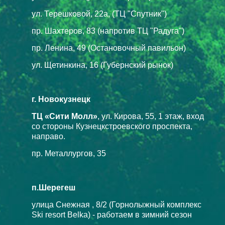
ул. Терешковой, 22а, (ТЦ "Спутник")
пр. Шахтеров, 83 (напротив ТЦ "Радуга")
пр. Ленина, 49 (Остановочный павильон)
ул. Щетинкина, 16 (Губернский рынок)
г. Новокузнецк
ТЦ «Сити Молл»
, ул. Кирова, 55, 1 этаж, вход
со стороны Кузнецкстроевского проспекта,
направо.
пр. Металлургов, 35
п.Шерегеш
улица Снежная , 8/2 (Горнолыжный комплекс
Ski resort Belka) - работаем в зимний сезон