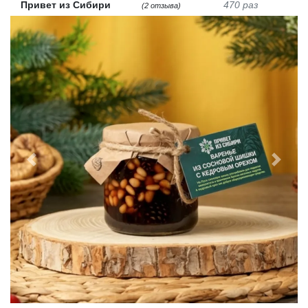
Привет из Сибири
470 раз
(2 отзыва)
Previous
Next