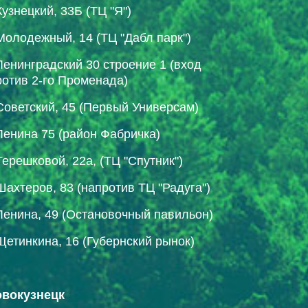
Кузнецкий, 33Б (ТЦ "Я")
Молодежный, 14 (ТЦ "Дабл парк")
Ленинградский 30 строение 1 (вход
ротив 2-го Променада)
Советский, 45 (Первый Универсам)
Ленина 75 (район Фабричка)
Терешковой, 22а, (ТЦ "Спутник")
Шахтеров, 83 (напротив ТЦ "Радуга")
Ленина, 49 (Остановочный павильон)
Щетинкина, 16 (Губернский рынок)
Новокузнецк