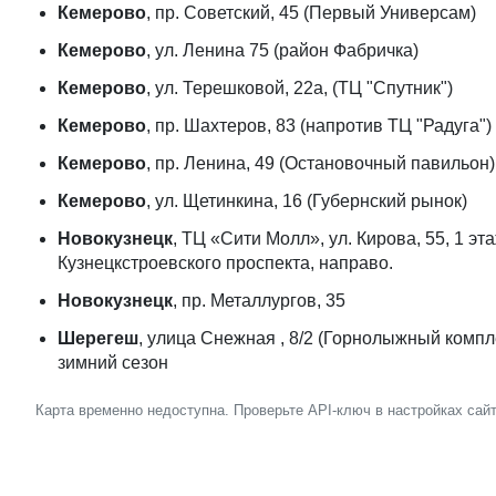
Кемерово
, пр. Советский, 45 (Первый Универсам)
Кемерово
, ул. Ленина 75 (район Фабричка)
Кемерово
, ул. Терешковой, 22а, (ТЦ "Спутник")
Кемерово
, пр. Шахтеров, 83 (напротив ТЦ "Радуга")
Кемерово
, пр. Ленина, 49 (Остановочный павильон)
Кемерово
, ул. Щетинкина, 16 (Губернский рынок)
Новокузнецк
, ТЦ «Сити Молл», ул. Кирова, 55, 1 эт
Кузнецкстроевского проспекта, направо.
Новокузнецк
, пр. Металлургов, 35
Шерегеш
, улица Снежная , 8/2 (Горнолыжный комплек
зимний сезон
Карта временно недоступна. Проверьте API-ключ в настройках сайт