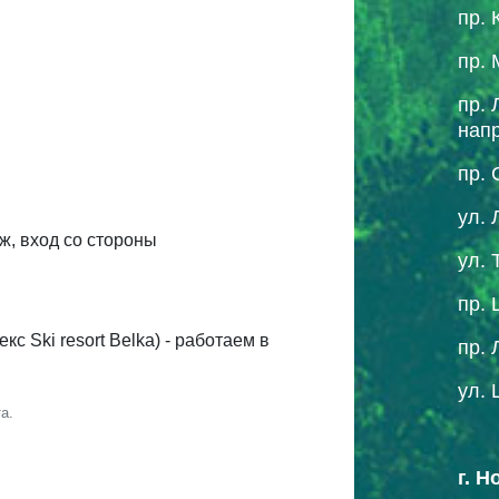
пр. 
пр. 
пр. 
нап
пр. 
ул. 
аж, вход со стороны
ул. 
пр. 
с Ski resort Belka) - работаем в
пр. 
ул. 
а.
г. 