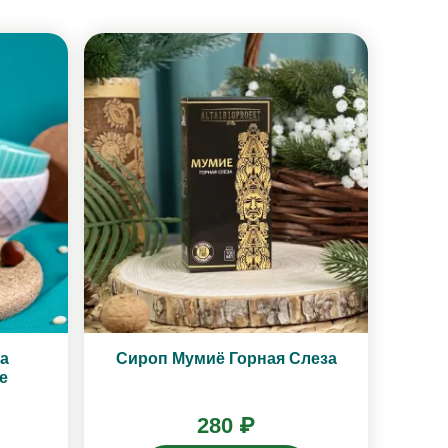
а
Сироп Мумиё Горная Слеза
е
280 ₽