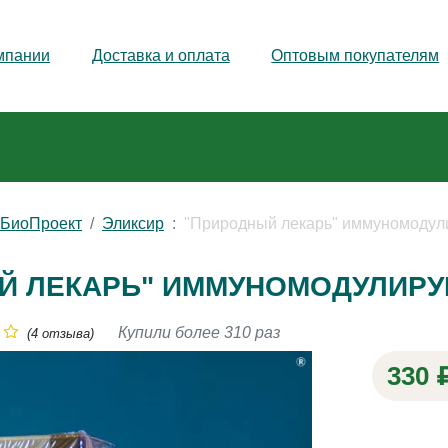
мпании
Доставка и оплата
Оптовым покупателям
йБиоПроект
Эликсир
"Природный лекарь" иммуномодул
Й ЛЕКАРЬ" ИММУНОМОДУЛИРУ
Купили более 310 раз
(4 отзыва)
330 