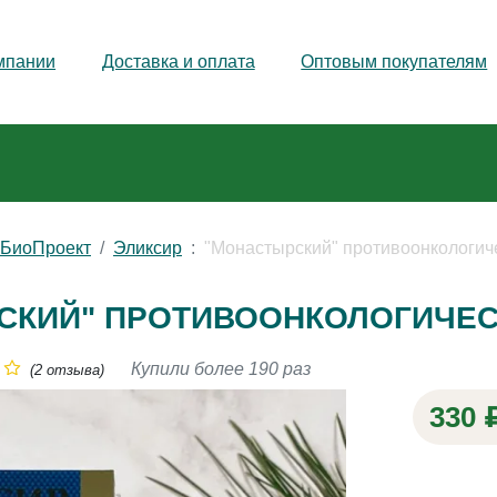
мпании
Доставка и оплата
Оптовым покупателям
йБиоПроект
Эликсир
"Монастырский" противоонкологич
СКИЙ" ПРОТИВООНКОЛОГИЧЕС
Купили более 190 раз
(2 отзыва)
330 