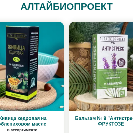
АЛТАЙБИОПРОЕКТ
Живица кедровая на
Бальзам № 9 "Антистре
облепиховом масле
ФРУКТОЗЕ
в ассортименте