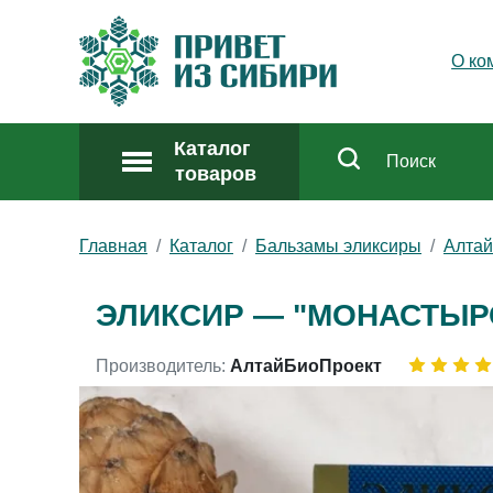
О ко
Каталог
товаров
Главная
Каталог
Бальзамы эликсиры
Алта
ЭЛИКСИР — "МОНАСТЫР
Производитель:
АлтайБиоПроект