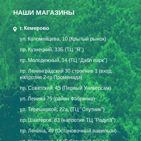
НАШИ МАГАЗИНЫ
г. Кемерово
ул. Коломейцева, 10 (Крытый рынок)
пр. Кузнецкий, 33Б (ТЦ "Я")
пр. Молодежный, 14 (ТЦ "Дабл парк")
пр. Ленинградский 30 строение 1 (вход
напротив 2-го Променада)
пр. Советский, 45 (Первый Универсам)
ул. Ленина 75 (район Фабричка)
ул. Терешковой, 22а, (ТЦ "Спутник")
пр. Шахтеров, 83 (напротив ТЦ "Радуга")
пр. Ленина, 49 (Остановочный павильон)