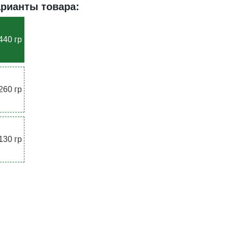
арианты товара:
440 гр
260 гр
130 гр