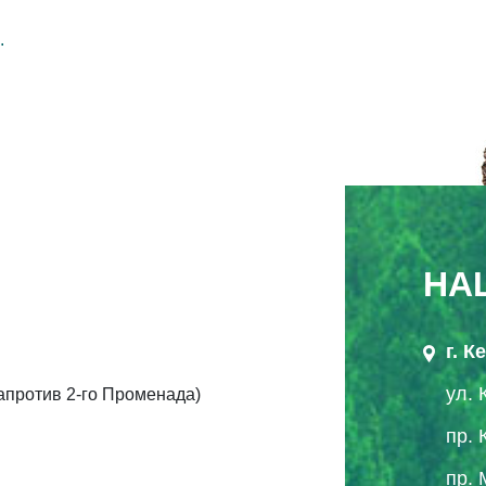
.
НА
г. 
ул. 
напротив 2-го Променада)
пр. 
пр. 