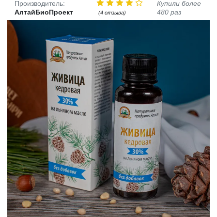
Производитель:
Купили более
АлтайБиоПроект
480 раз
(4 отзыва)