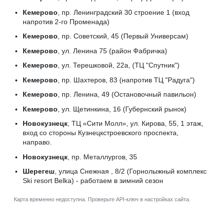
Кемерово
, пр. Ленинградский 30 строение 1 (вход
напротив 2-го Променада)
Кемерово
, пр. Советский, 45 (Первый Универсам)
Кемерово
, ул. Ленина 75 (район Фабричка)
Кемерово
, ул. Терешковой, 22а, (ТЦ "Спутник")
Кемерово
, пр. Шахтеров, 83 (напротив ТЦ "Радуга")
Кемерово
, пр. Ленина, 49 (Остановочный павильон)
Кемерово
, ул. Щетинкина, 16 (Губернский рынок)
Новокузнецк
, ТЦ «Сити Молл», ул. Кирова, 55, 1 этаж,
вход со стороны Кузнецкстроевского проспекта,
направо.
Новокузнецк
, пр. Металлургов, 35
Шерегеш
, улица Снежная , 8/2 (Горнолыжный комплекс
Ski resort Belka) - работаем в зимний сезон
Карта временно недоступна. Проверьте API-ключ в настройках сайта.