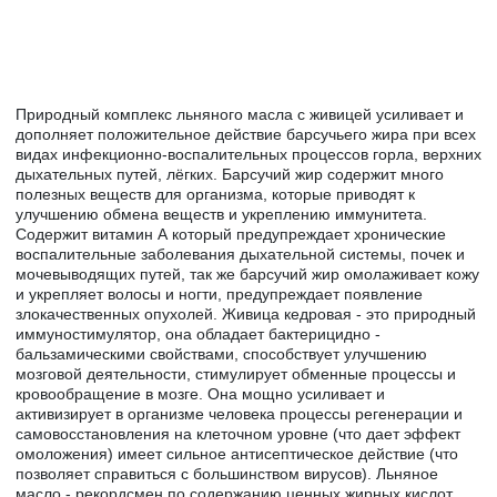
Природный комплекс льняного масла с живицей усиливает и
дополняет положительное действие барсучьего жира при всех
видах инфекционно-воспалительных процессов горла, верхних
дыхательных путей, лёгких. Барсучий жир содержит много
полезных веществ для организма, которые приводят к
улучшению обмена веществ и укреплению иммунитета.
Содержит витамин А который предупреждает хронические
воспалительные заболевания дыхательной системы, почек и
мочевыводящих путей, так же барсучий жир омолаживает кожу
и укрепляет волосы и ногти, предупреждает появление
злокачественных опухолей. Живица кедровая - это природный
иммуностимулятор, она обладает бактерицидно -
бальзамическими свойствами, способствует улучшению
мозговой деятельности, стимулирует обменные процессы и
кровообращение в мозге. Она мощно усиливает и
активизирует в организме человека процессы регенерации и
самовосстановления на клеточном уровне (что дает эффект
омоложения) имеет сильное антисептическое действие (что
позволяет справиться с большинством вирусов). Льняное
масло - рекордсмен по содержанию ценных жирных кислот