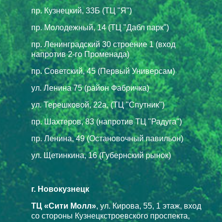
пр. Кузнецкий, 33Б (ТЦ "Я")
пр. Молодежный, 14 (ТЦ "Дабл парк")
пр. Ленинградский 30 строение 1 (вход
напротив 2-го Променада)
пр. Советский, 45 (Первый Универсам)
ул. Ленина 75 (район Фабричка)
ул. Терешковой, 22а, (ТЦ "Спутник")
пр. Шахтеров, 83 (напротив ТЦ "Радуга")
пр. Ленина, 49 (Остановочный павильон)
ул. Щетинкина, 16 (Губернский рынок)
г. Новокузнецк
ТЦ «Сити Молл»
, ул. Кирова, 55, 1 этаж, вход
со стороны Кузнецкстроевского проспекта,