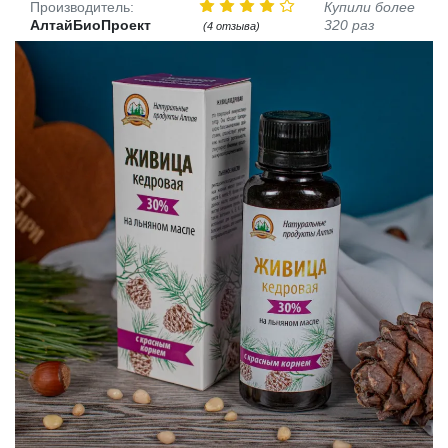
Производитель:
Купили более
АлтайБиоПроект
320 раз
(4 отзыва)