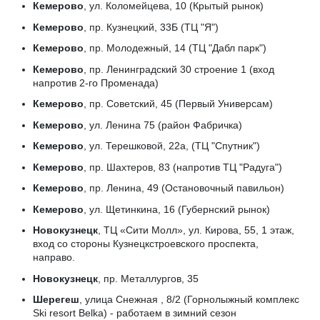
Кемерово
, ул. Коломейцева, 10 (Крытый рынок)
Кемерово
, пр. Кузнецкий, 33Б (ТЦ "Я")
Кемерово
, пр. Молодежный, 14 (ТЦ "Дабл парк")
Кемерово
, пр. Ленинградский 30 строение 1 (вход
напротив 2-го Променада)
Кемерово
, пр. Советский, 45 (Первый Универсам)
Кемерово
, ул. Ленина 75 (район Фабричка)
Кемерово
, ул. Терешковой, 22а, (ТЦ "Спутник")
Кемерово
, пр. Шахтеров, 83 (напротив ТЦ "Радуга")
Кемерово
, пр. Ленина, 49 (Остановочный павильон)
Кемерово
, ул. Щетинкина, 16 (Губернский рынок)
Новокузнецк
, ТЦ «Сити Молл», ул. Кирова, 55, 1 этаж,
вход со стороны Кузнецкстроевского проспекта,
направо.
Новокузнецк
, пр. Металлургов, 35
Шерегеш
, улица Снежная , 8/2 (Горнолыжный комплекс
Ski resort Belka) - работаем в зимний сезон