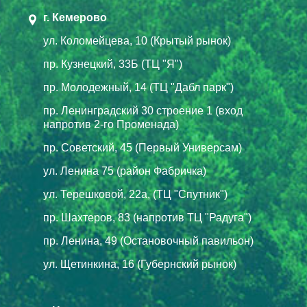
г. Кемерово
ул. Коломейцева, 10 (Крытый рынок)
пр. Кузнецкий, 33Б (ТЦ "Я")
пр. Молодежный, 14 (ТЦ "Дабл парк")
пр. Ленинградский 30 строение 1 (вход
напротив 2-го Променада)
пр. Советский, 45 (Первый Универсам)
ул. Ленина 75 (район Фабричка)
ул. Терешковой, 22а, (ТЦ "Спутник")
пр. Шахтеров, 83 (напротив ТЦ "Радуга")
пр. Ленина, 49 (Остановочный павильон)
ул. Щетинкина, 16 (Губернский рынок)