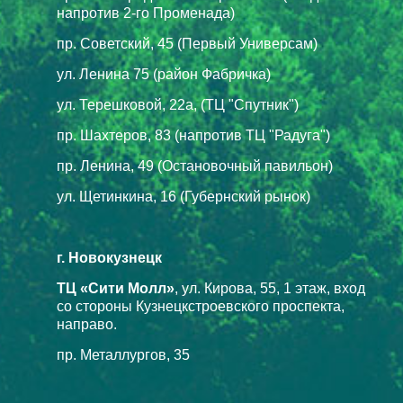
напротив 2-го Променада)
пр. Советский, 45 (Первый Универсам)
ул. Ленина 75 (район Фабричка)
ул. Терешковой, 22а, (ТЦ "Спутник")
пр. Шахтеров, 83 (напротив ТЦ "Радуга")
пр. Ленина, 49 (Остановочный павильон)
ул. Щетинкина, 16 (Губернский рынок)
г. Новокузнецк
ТЦ «Сити Молл»
, ул. Кирова, 55, 1 этаж, вход
со стороны Кузнецкстроевского проспекта,
направо.
пр. Металлургов, 35