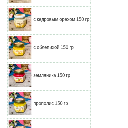
с кедровым орехом 150 гр
с облепихой 150 гр
земляника 150 гр
прополис 150 гр