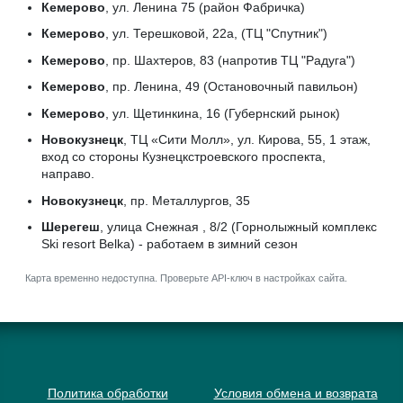
Кемерово
, ул. Ленина 75 (район Фабричка)
Кемерово
, ул. Терешковой, 22а, (ТЦ "Спутник")
Кемерово
, пр. Шахтеров, 83 (напротив ТЦ "Радуга")
Кемерово
, пр. Ленина, 49 (Остановочный павильон)
Кемерово
, ул. Щетинкина, 16 (Губернский рынок)
Новокузнецк
, ТЦ «Сити Молл», ул. Кирова, 55, 1 этаж,
вход со стороны Кузнецкстроевского проспекта,
направо.
Новокузнецк
, пр. Металлургов, 35
Шерегеш
, улица Снежная , 8/2 (Горнолыжный комплекс
Ski resort Belka) - работаем в зимний сезон
Карта временно недоступна. Проверьте API-ключ в настройках сайта.
Политика обработки
Условия обмена и возврата