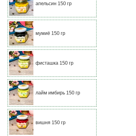
апельсин 150 гр
мумиё 150 гр
фисташка 150 гр
лайм имбирь 150 гр
вишня 150 гр