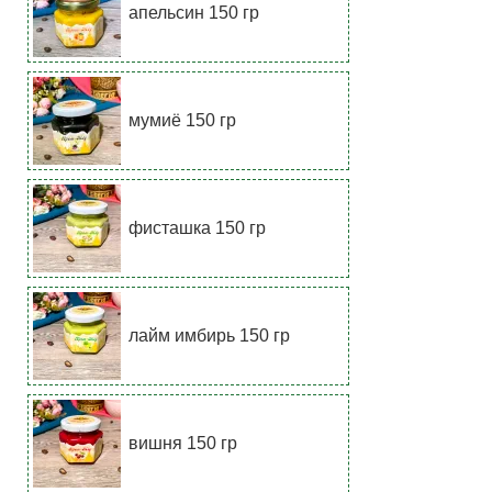
апельсин 150 гр
мумиё 150 гр
фисташка 150 гр
лайм имбирь 150 гр
вишня 150 гр