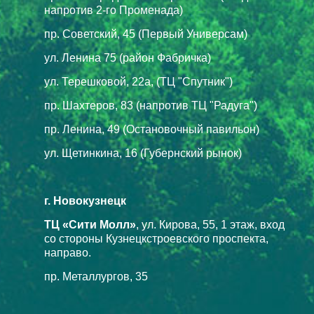
напротив 2-го Променада)
пр. Советский, 45 (Первый Универсам)
ул. Ленина 75 (район Фабричка)
ул. Терешковой, 22а, (ТЦ "Спутник")
пр. Шахтеров, 83 (напротив ТЦ "Радуга")
пр. Ленина, 49 (Остановочный павильон)
ул. Щетинкина, 16 (Губернский рынок)
г. Новокузнецк
ТЦ «Сити Молл»
, ул. Кирова, 55, 1 этаж, вход
со стороны Кузнецкстроевского проспекта,
направо.
пр. Металлургов, 35