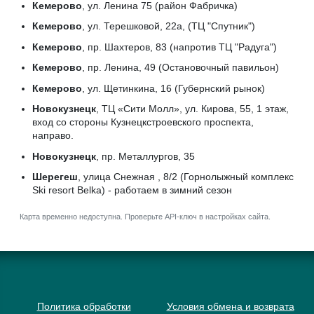
Кемерово
, ул. Ленина 75 (район Фабричка)
Кемерово
, ул. Терешковой, 22а, (ТЦ "Спутник")
Кемерово
, пр. Шахтеров, 83 (напротив ТЦ "Радуга")
Кемерово
, пр. Ленина, 49 (Остановочный павильон)
Кемерово
, ул. Щетинкина, 16 (Губернский рынок)
Новокузнецк
, ТЦ «Сити Молл», ул. Кирова, 55, 1 этаж,
вход со стороны Кузнецкстроевского проспекта,
направо.
Новокузнецк
, пр. Металлургов, 35
Шерегеш
, улица Снежная , 8/2 (Горнолыжный комплекс
Ski resort Belka) - работаем в зимний сезон
Карта временно недоступна. Проверьте API-ключ в настройках сайта.
Политика обработки
Условия обмена и возврата