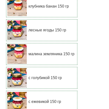
клубника банан 150 гр
лесные ягоды 150 гр
малина земляника 150 гр
с голубикой 150 гр
с ежевикой 150 гр