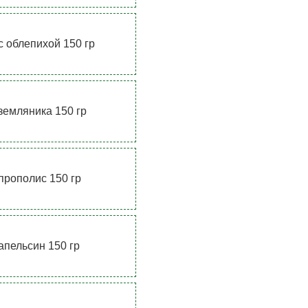
с облепихой 150 гр
земляника 150 гр
прополис 150 гр
апельсин 150 гр