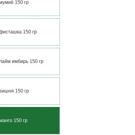
мумиё 150 гр
фисташка 150 гр
лайм имбирь 150 гр
вишня 150 гр
манго 150 гр