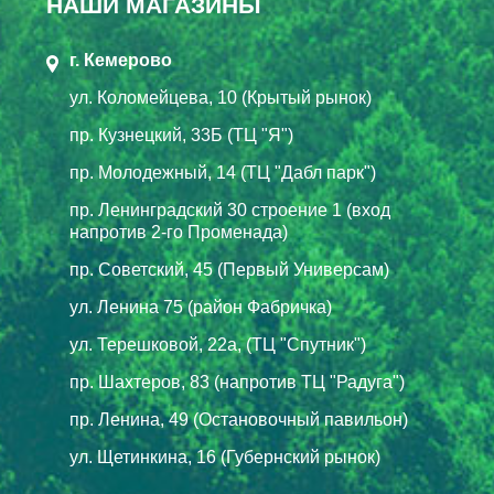
НАШИ МАГАЗИНЫ
г. Кемерово
ул. Коломейцева, 10 (Крытый рынок)
пр. Кузнецкий, 33Б (ТЦ "Я")
пр. Молодежный, 14 (ТЦ "Дабл парк")
пр. Ленинградский 30 строение 1 (вход
напротив 2-го Променада)
пр. Советский, 45 (Первый Универсам)
ул. Ленина 75 (район Фабричка)
ул. Терешковой, 22а, (ТЦ "Спутник")
пр. Шахтеров, 83 (напротив ТЦ "Радуга")
пр. Ленина, 49 (Остановочный павильон)
ул. Щетинкина, 16 (Губернский рынок)