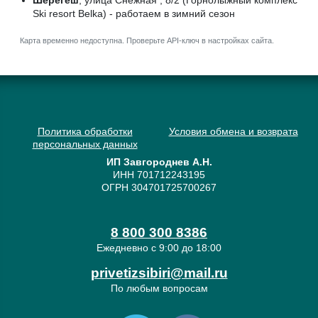
Шерегеш
, улица Снежная , 8/2 (Горнолыжный комплекс
Ski resort Belka) - работаем в зимний сезон
Карта временно недоступна. Проверьте API-ключ в настройках сайта.
Политика обработки
Условия обмена и возврата
персональных данных
ИП Завгороднев А.Н.
ИНН 701712243195
ОГРН 304701725700267
8 800 300 8386
Ежедневно с 9:00 до 18:00
privetizsibiri@mail.ru
По любым вопросам